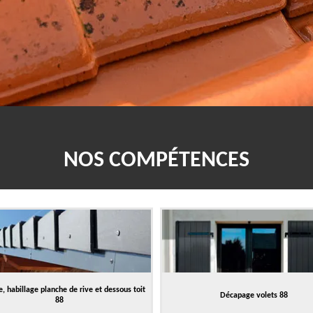
NOS COMPÉTENCES
, habillage planche de rive et dessous toit
Décapage volets 88
88