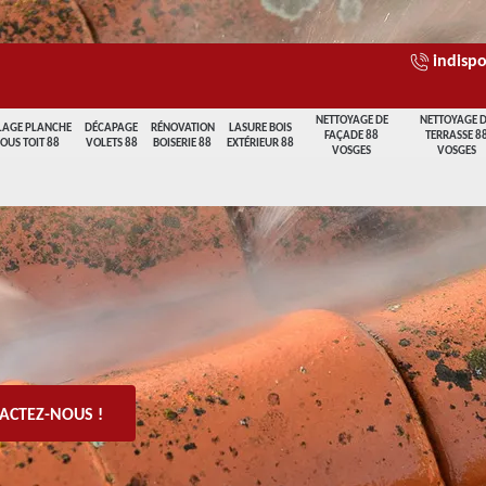
indispo
NETTOYAGE DE
NETTOYAGE 
LAGE PLANCHE
DÉCAPAGE
RÉNOVATION
LASURE BOIS
FAÇADE 88
TERRASSE 8
SOUS TOIT 88
VOLETS 88
BOISERIE 88
EXTÉRIEUR 88
VOSGES
VOSGES
ACTEZ-NOUS !