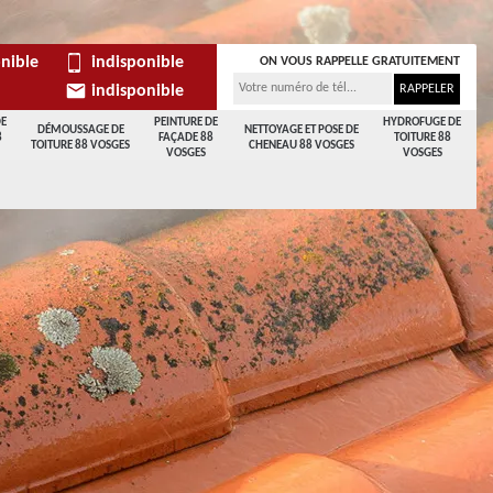
nible
indisponible
ON VOUS RAPPELLE GRATUITEMENT
indisponible
DE
PEINTURE DE
HYDROFUGE DE
DÉMOUSSAGE DE
NETTOYAGE ET POSE DE
8
FAÇADE 88
TOITURE 88
TOITURE 88 VOSGES
CHENEAU 88 VOSGES
VOSGES
VOSGES