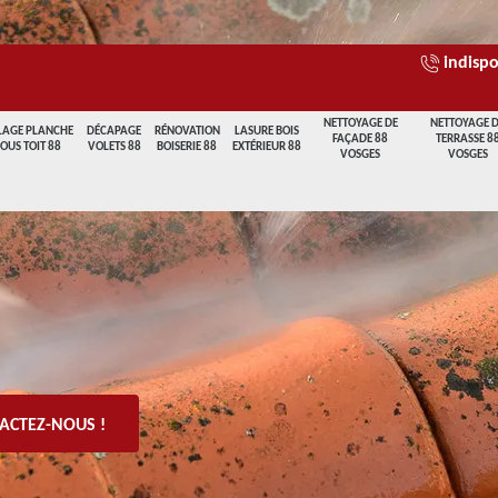
indispo
NETTOYAGE DE
NETTOYAGE 
LAGE PLANCHE
DÉCAPAGE
RÉNOVATION
LASURE BOIS
FAÇADE 88
TERRASSE 8
SOUS TOIT 88
VOLETS 88
BOISERIE 88
EXTÉRIEUR 88
VOSGES
VOSGES
ACTEZ-NOUS !