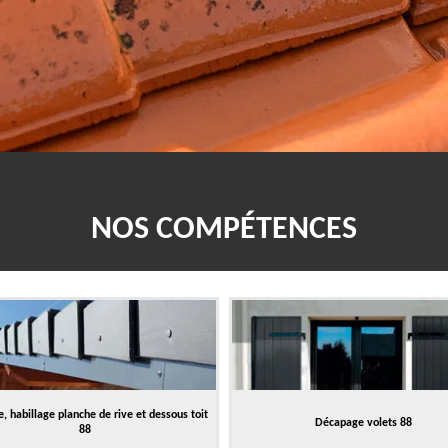
NOS COMPÉTENCES
, habillage planche de rive et dessous toit
Décapage volets 88
88