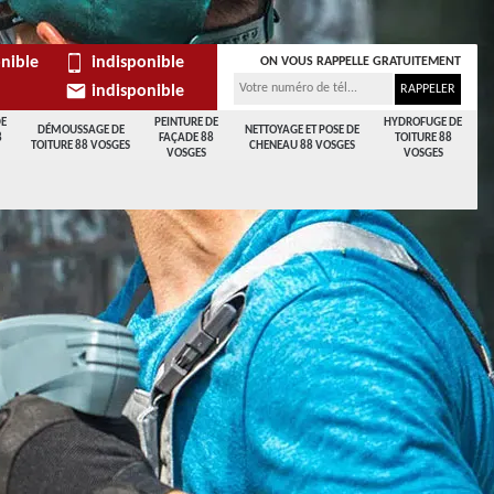
nible
indisponible
ON VOUS RAPPELLE GRATUITEMENT
indisponible
DE
PEINTURE DE
HYDROFUGE DE
DÉMOUSSAGE DE
NETTOYAGE ET POSE DE
8
FAÇADE 88
TOITURE 88
TOITURE 88 VOSGES
CHENEAU 88 VOSGES
VOSGES
VOSGES