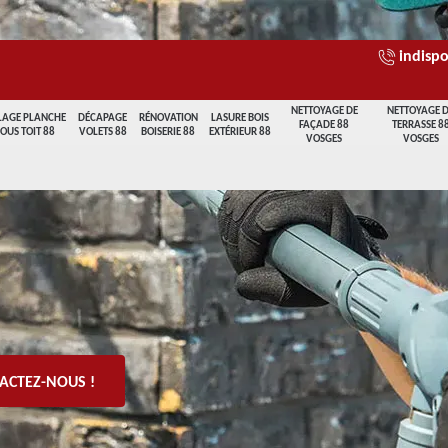
indispo
NETTOYAGE DE
NETTOYAGE 
LAGE PLANCHE
DÉCAPAGE
RÉNOVATION
LASURE BOIS
FAÇADE 88
TERRASSE 8
SOUS TOIT 88
VOLETS 88
BOISERIE 88
EXTÉRIEUR 88
VOSGES
VOSGES
ACTEZ-NOUS !