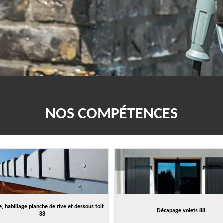
NOS COMPÉTENCES
, habillage planche de rive et dessous toit
Décapage volets 88
88