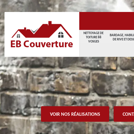
NETTOYAGE DE
BARDAGE, HABIL
TOITURE 88
DE RIVE ET DES
VOSGES
VOIR NOS RÉALISATIONS
CONT