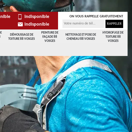
nible
indisponible
ON VOUS RAPPELLE GRATUITEMENT
indisponible
DE
PEINTURE DE
HYDROFUGE DE
DÉMOUSSAGE DE
NETTOYAGE ET POSE DE
8
FAÇADE 88
TOITURE 88
TOITURE 88 VOSGES
CHENEAU 88 VOSGES
VOSGES
VOSGES