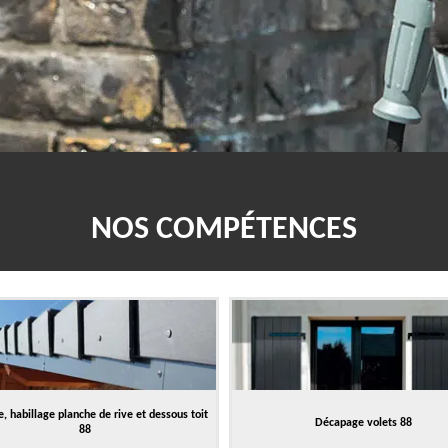
NOS COMPÉTENCES
, habillage planche de rive et dessous toit
Décapage volets 88
88