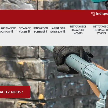
indispo
NETTOYAGE DE
NETTOYAGE 
LAGE PLANCHE
DÉCAPAGE
RÉNOVATION
LASURE BOIS
FAÇADE 88
TERRASSE 8
SOUS TOIT 88
VOLETS 88
BOISERIE 88
EXTÉRIEUR 88
VOSGES
VOSGES
ACTEZ-NOUS !