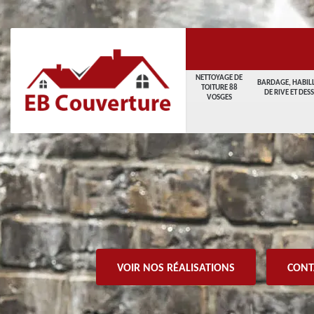
NETTOYAGE DE
BARDAGE, HABIL
TOITURE 88
DE RIVE ET DES
VOSGES
VOIR NOS RÉALISATIONS
CONT