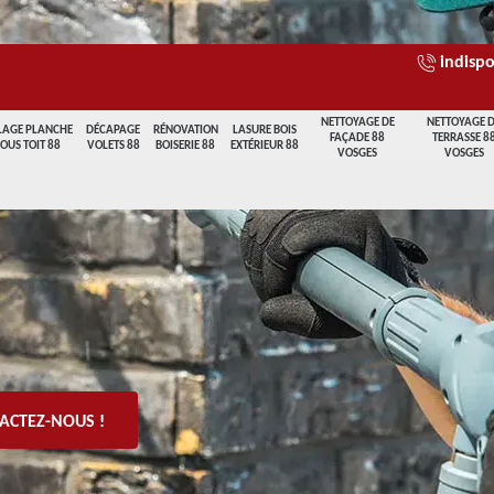
indispo
NETTOYAGE DE
NETTOYAGE 
LAGE PLANCHE
DÉCAPAGE
RÉNOVATION
LASURE BOIS
FAÇADE 88
TERRASSE 8
SOUS TOIT 88
VOLETS 88
BOISERIE 88
EXTÉRIEUR 88
VOSGES
VOSGES
ACTEZ-NOUS !