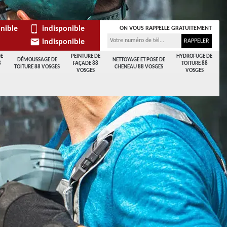
nible
indisponible
ON VOUS RAPPELLE GRATUITEMENT
indisponible
DE
PEINTURE DE
HYDROFUGE DE
DÉMOUSSAGE DE
NETTOYAGE ET POSE DE
8
FAÇADE 88
TOITURE 88
TOITURE 88 VOSGES
CHENEAU 88 VOSGES
VOSGES
VOSGES