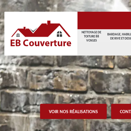
NETTOYAGE DE
BARDAGE, HABIL
TOITURE 88
DE RIVE ET DES
VOSGES
VOIR NOS RÉALISATIONS
CONT