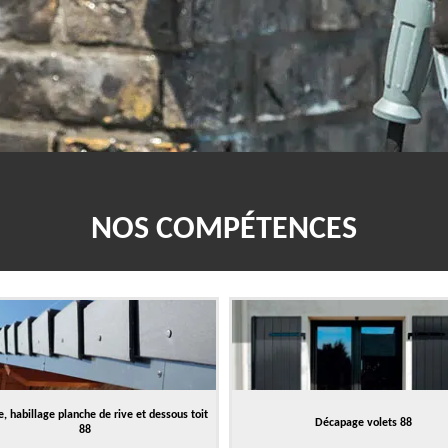
NOS COMPÉTENCES
, habillage planche de rive et dessous toit
Décapage volets 88
88