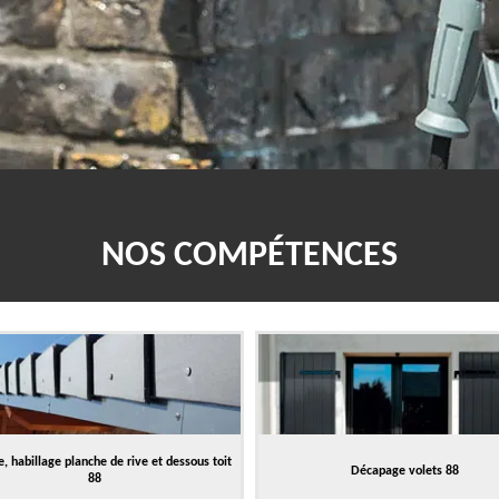
NOS COMPÉTENCES
, habillage planche de rive et dessous toit
Décapage volets 88
88