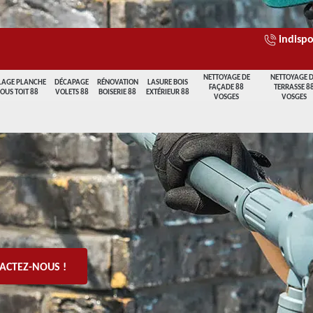
indispo
NETTOYAGE DE
NETTOYAGE 
LAGE PLANCHE
DÉCAPAGE
RÉNOVATION
LASURE BOIS
FAÇADE 88
TERRASSE 8
SOUS TOIT 88
VOLETS 88
BOISERIE 88
EXTÉRIEUR 88
VOSGES
VOSGES
ACTEZ-NOUS !