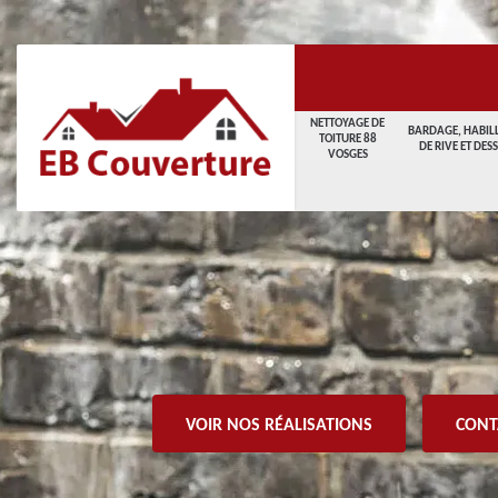
NETTOYAGE DE
BARDAGE, HABIL
TOITURE 88
DE RIVE ET DES
VOSGES
VOIR NOS RÉALISATIONS
CONT