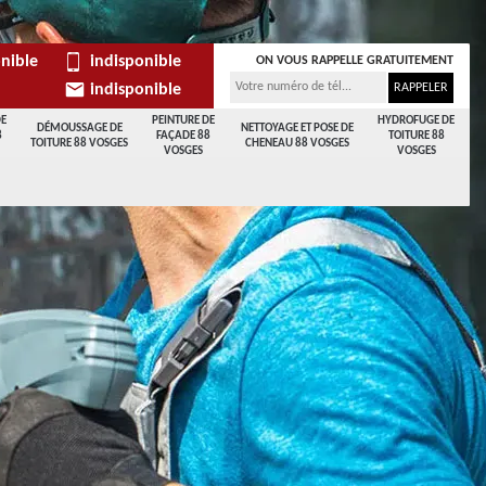
nible
indisponible
ON VOUS RAPPELLE GRATUITEMENT
indisponible
DE
PEINTURE DE
HYDROFUGE DE
DÉMOUSSAGE DE
NETTOYAGE ET POSE DE
8
FAÇADE 88
TOITURE 88
TOITURE 88 VOSGES
CHENEAU 88 VOSGES
VOSGES
VOSGES