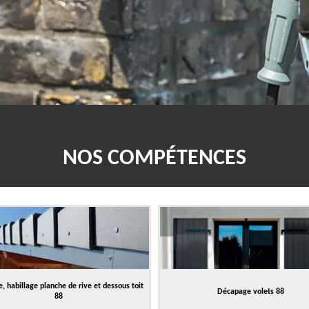
NOS COMPÉTENCES
, habillage planche de rive et dessous toit
Décapage volets 88
88