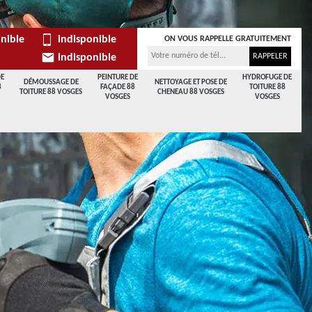
nible
indisponible
ON VOUS RAPPELLE GRATUITEMENT
indisponible
DE
PEINTURE DE
HYDROFUGE DE
DÉMOUSSAGE DE
NETTOYAGE ET POSE DE
8
FAÇADE 88
TOITURE 88
TOITURE 88 VOSGES
CHENEAU 88 VOSGES
VOSGES
VOSGES