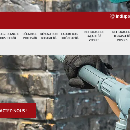
indispo
NETTOYAGE DE
NETTOYAGE 
LAGE PLANCHE
DÉCAPAGE
RÉNOVATION
LASURE BOIS
FAÇADE 88
TERRASSE 8
SOUS TOIT 88
VOLETS 88
BOISERIE 88
EXTÉRIEUR 88
VOSGES
VOSGES
ACTEZ-NOUS !