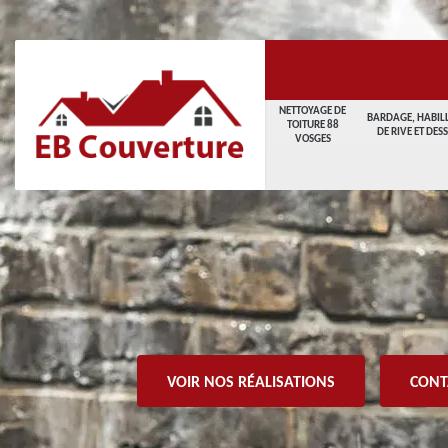
NETTOYAGE DE
BARDAGE, HABIL
TOITURE 88
DE RIVE ET DES
VOSGES
VOIR NOS RÉALISATIONS
CONT