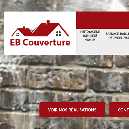
NETTOYAGE DE
BARDAGE, HABIL
TOITURE 88
DE RIVE ET DES
VOSGES
VOIR NOS RÉALISATIONS
CONT