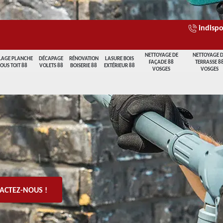
indispo
NETTOYAGE DE
NETTOYAGE 
LAGE PLANCHE
DÉCAPAGE
RÉNOVATION
LASURE BOIS
FAÇADE 88
TERRASSE 8
SOUS TOIT 88
VOLETS 88
BOISERIE 88
EXTÉRIEUR 88
VOSGES
VOSGES
ACTEZ-NOUS !