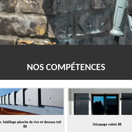
NOS COMPÉTENCES
, habillage planche de rive et dessous toit
Décapage volets 88
88