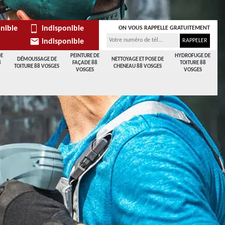
nible
indisponible
ON VOUS RAPPELLE GRATUITEMENT
indisponible
DE
PEINTURE DE
HYDROFUGE DE
DÉMOUSSAGE DE
NETTOYAGE ET POSE DE
8
FAÇADE 88
TOITURE 88
TOITURE 88 VOSGES
CHENEAU 88 VOSGES
VOSGES
VOSGES