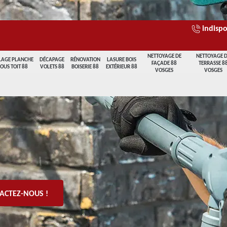
indispo
NETTOYAGE DE
NETTOYAGE 
LAGE PLANCHE
DÉCAPAGE
RÉNOVATION
LASURE BOIS
FAÇADE 88
TERRASSE 8
SOUS TOIT 88
VOLETS 88
BOISERIE 88
EXTÉRIEUR 88
VOSGES
VOSGES
ACTEZ-NOUS !