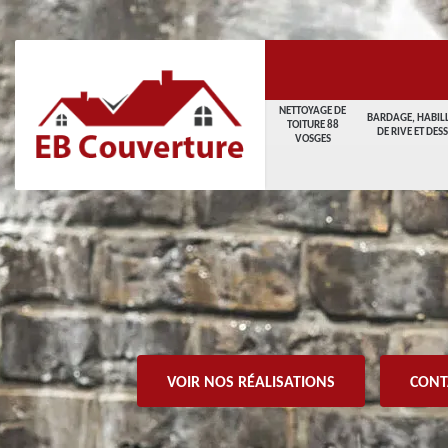
NETTOYAGE DE
BARDAGE, HABIL
TOITURE 88
DE RIVE ET DES
VOSGES
VOIR NOS RÉALISATIONS
CONT