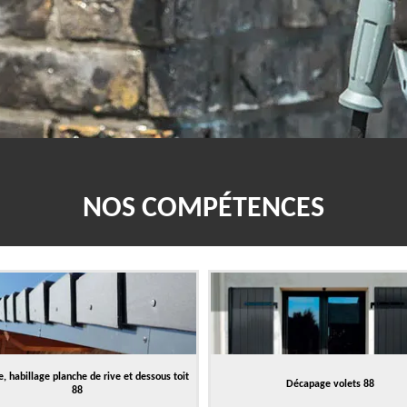
NOS COMPÉTENCES
, habillage planche de rive et dessous toit
Décapage volets 88
88