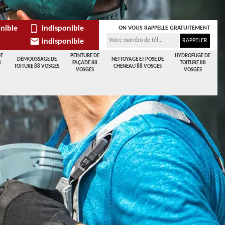
nible
indisponible
ON VOUS RAPPELLE GRATUITEMENT
indisponible
DE
PEINTURE DE
HYDROFUGE DE
DÉMOUSSAGE DE
NETTOYAGE ET POSE DE
8
FAÇADE 88
TOITURE 88
TOITURE 88 VOSGES
CHENEAU 88 VOSGES
VOSGES
VOSGES