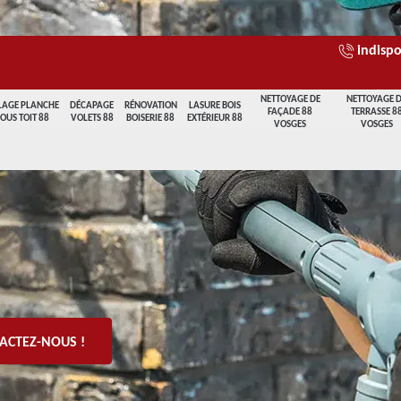
indispo
NETTOYAGE DE
NETTOYAGE 
LAGE PLANCHE
DÉCAPAGE
RÉNOVATION
LASURE BOIS
FAÇADE 88
TERRASSE 8
SOUS TOIT 88
VOLETS 88
BOISERIE 88
EXTÉRIEUR 88
VOSGES
VOSGES
ACTEZ-NOUS !