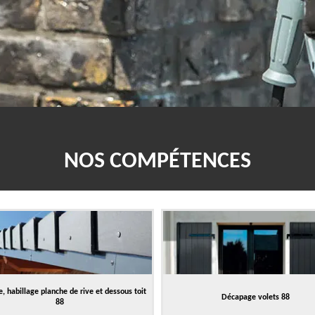
NOS COMPÉTENCES
, habillage planche de rive et dessous toit
Décapage volets 88
88