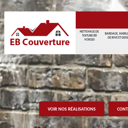
NETTOYAGE DE
BARDAGE, HABIL
TOITURE 88
DE RIVE ET DES
VOSGES
VOIR NOS RÉALISATIONS
CONT