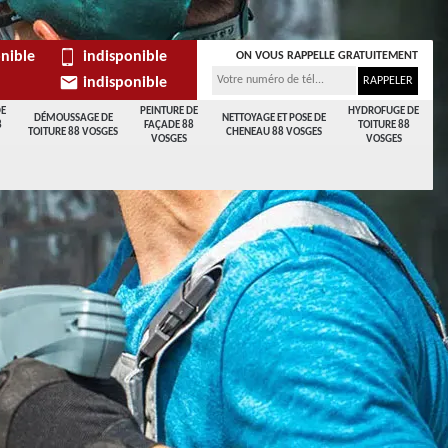
nible
indisponible
ON VOUS RAPPELLE GRATUITEMENT
indisponible
DE
PEINTURE DE
HYDROFUGE DE
DÉMOUSSAGE DE
NETTOYAGE ET POSE DE
8
FAÇADE 88
TOITURE 88
TOITURE 88 VOSGES
CHENEAU 88 VOSGES
VOSGES
VOSGES