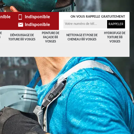
nible
indisponible
ON VOUS RAPPELLE GRATUITEMENT
indisponible
DE
PEINTURE DE
HYDROFUGE DE
DÉMOUSSAGE DE
NETTOYAGE ET POSE DE
8
FAÇADE 88
TOITURE 88
TOITURE 88 VOSGES
CHENEAU 88 VOSGES
VOSGES
VOSGES