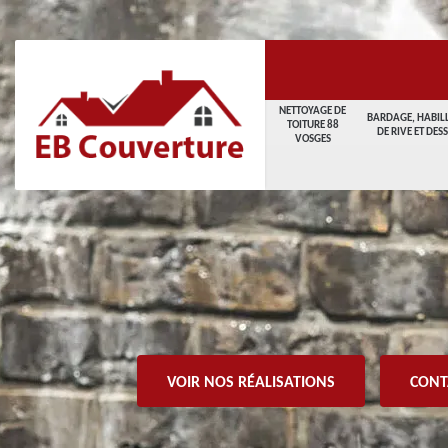
NETTOYAGE DE
BARDAGE, HABIL
TOITURE 88
DE RIVE ET DES
VOSGES
VOIR NOS RÉALISATIONS
CONT