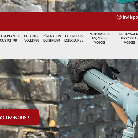
indispo
NETTOYAGE DE
NETTOYAGE 
LAGE PLANCHE
DÉCAPAGE
RÉNOVATION
LASURE BOIS
FAÇADE 88
TERRASSE 8
SOUS TOIT 88
VOLETS 88
BOISERIE 88
EXTÉRIEUR 88
VOSGES
VOSGES
ACTEZ-NOUS !