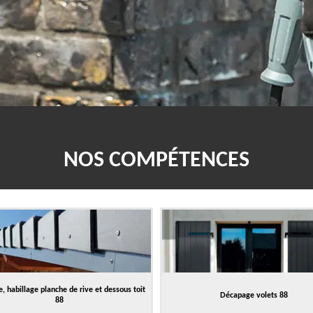
NOS COMPÉTENCES
, habillage planche de rive et dessous toit
Décapage volets 88
88