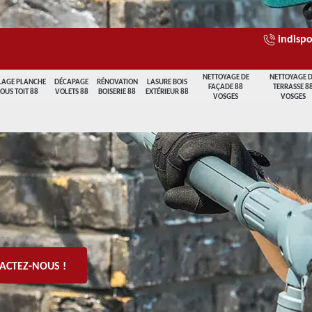
indispo
NETTOYAGE DE
NETTOYAGE 
LAGE PLANCHE
DÉCAPAGE
RÉNOVATION
LASURE BOIS
FAÇADE 88
TERRASSE 8
SOUS TOIT 88
VOLETS 88
BOISERIE 88
EXTÉRIEUR 88
VOSGES
VOSGES
ACTEZ-NOUS !