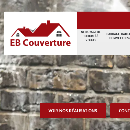
NETTOYAGE DE
BARDAGE, HABIL
TOITURE 88
DE RIVE ET DES
VOSGES
VOIR NOS RÉALISATIONS
CONT