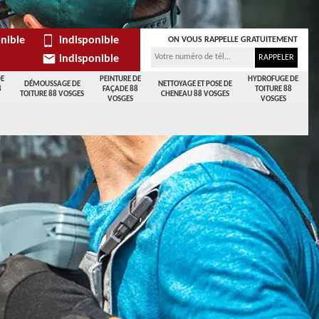
nible
indisponible
ON VOUS RAPPELLE GRATUITEMENT
indisponible
DE
PEINTURE DE
HYDROFUGE DE
DÉMOUSSAGE DE
NETTOYAGE ET POSE DE
8
FAÇADE 88
TOITURE 88
TOITURE 88 VOSGES
CHENEAU 88 VOSGES
VOSGES
VOSGES