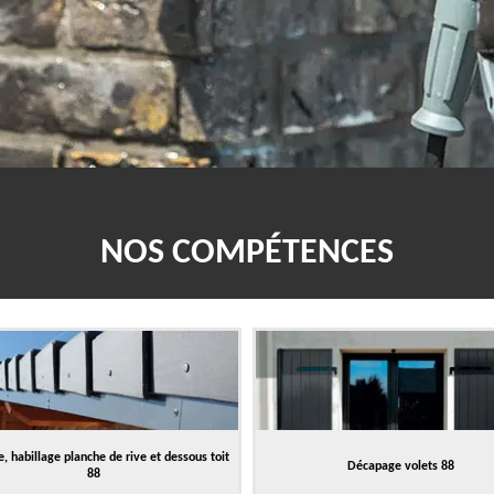
NOS COMPÉTENCES
, habillage planche de rive et dessous toit
Décapage volets 88
88