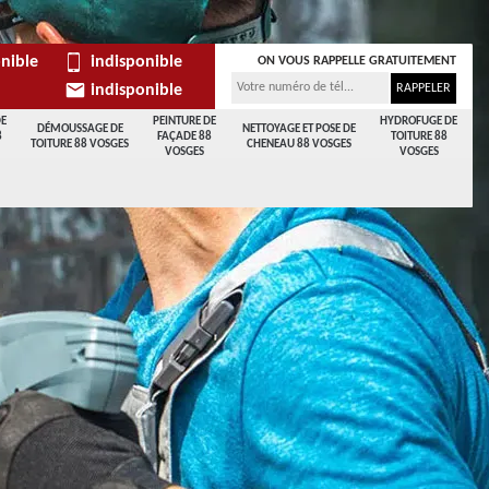
nible
indisponible
ON VOUS RAPPELLE GRATUITEMENT
indisponible
DE
PEINTURE DE
HYDROFUGE DE
DÉMOUSSAGE DE
NETTOYAGE ET POSE DE
8
FAÇADE 88
TOITURE 88
TOITURE 88 VOSGES
CHENEAU 88 VOSGES
VOSGES
VOSGES