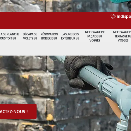
indispo
NETTOYAGE DE
NETTOYAGE 
LAGE PLANCHE
DÉCAPAGE
RÉNOVATION
LASURE BOIS
FAÇADE 88
TERRASSE 8
SOUS TOIT 88
VOLETS 88
BOISERIE 88
EXTÉRIEUR 88
VOSGES
VOSGES
ACTEZ-NOUS !