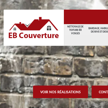
NETTOYAGE DE
BARDAGE, HABIL
TOITURE 88
DE RIVE ET DES
VOSGES
VOIR NOS RÉALISATIONS
CONT