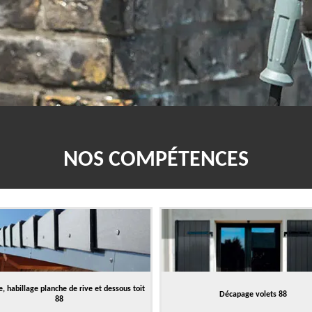
NOS COMPÉTENCES
, habillage planche de rive et dessous toit
Décapage volets 88
88