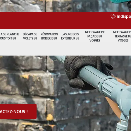
indispo
NETTOYAGE DE
NETTOYAGE 
LAGE PLANCHE
DÉCAPAGE
RÉNOVATION
LASURE BOIS
FAÇADE 88
TERRASSE 8
SOUS TOIT 88
VOLETS 88
BOISERIE 88
EXTÉRIEUR 88
VOSGES
VOSGES
ACTEZ-NOUS !