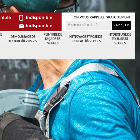
nible
indisponible
ON VOUS RAPPELLE GRATUITEMENT
indisponible
DE
PEINTURE DE
HYDROFUGE DE
DÉMOUSSAGE DE
NETTOYAGE ET POSE DE
8
FAÇADE 88
TOITURE 88
TOITURE 88 VOSGES
CHENEAU 88 VOSGES
VOSGES
VOSGES