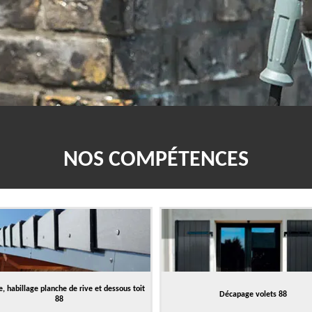
NOS COMPÉTENCES
, habillage planche de rive et dessous toit
Décapage volets 88
88