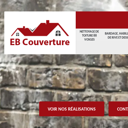
NETTOYAGE DE
BARDAGE, HABIL
TOITURE 88
DE RIVE ET DES
VOSGES
VOIR NOS RÉALISATIONS
CONT