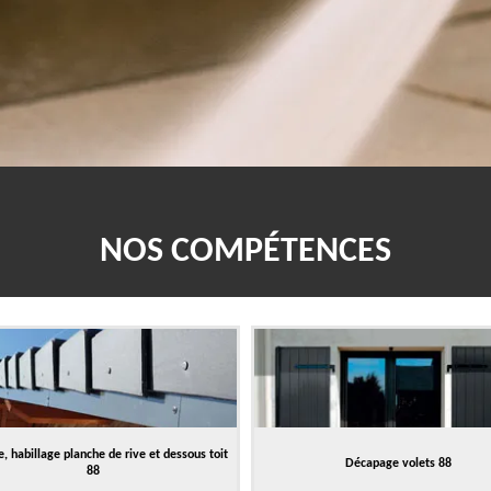
NOS COMPÉTENCES
, habillage planche de rive et dessous toit
Décapage volets 88
88