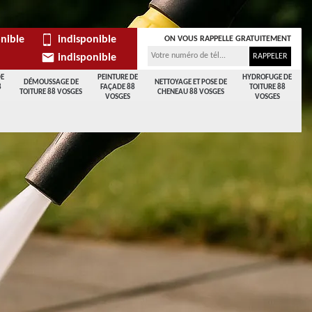
nible
indisponible
ON VOUS RAPPELLE GRATUITEMENT
indisponible
DE
PEINTURE DE
HYDROFUGE DE
DÉMOUSSAGE DE
NETTOYAGE ET POSE DE
8
FAÇADE 88
TOITURE 88
TOITURE 88 VOSGES
CHENEAU 88 VOSGES
VOSGES
VOSGES