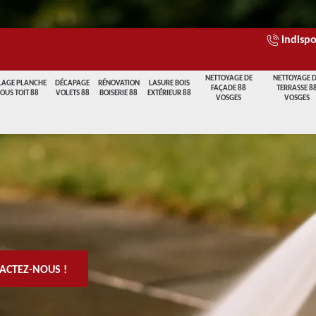
indispo
NETTOYAGE DE
NETTOYAGE 
LAGE PLANCHE
DÉCAPAGE
RÉNOVATION
LASURE BOIS
FAÇADE 88
TERRASSE 8
SOUS TOIT 88
VOLETS 88
BOISERIE 88
EXTÉRIEUR 88
VOSGES
VOSGES
ACTEZ-NOUS !