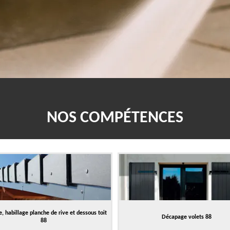
NOS COMPÉTENCES
, habillage planche de rive et dessous toit
Décapage volets 88
88