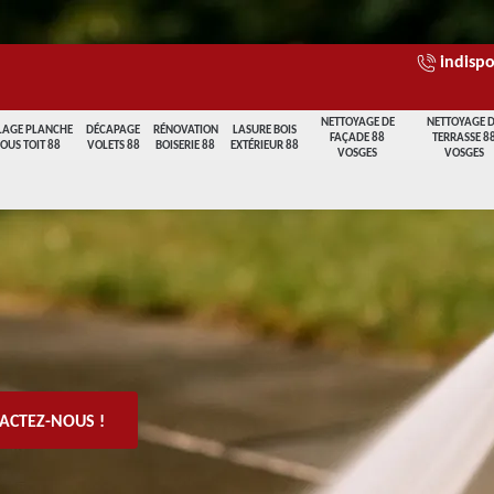
indispo
NETTOYAGE DE
NETTOYAGE 
LAGE PLANCHE
DÉCAPAGE
RÉNOVATION
LASURE BOIS
FAÇADE 88
TERRASSE 8
SOUS TOIT 88
VOLETS 88
BOISERIE 88
EXTÉRIEUR 88
VOSGES
VOSGES
ACTEZ-NOUS !