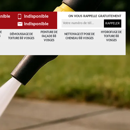
nible
indisponible
ON VOUS RAPPELLE GRATUITEMENT
indisponible
DE
PEINTURE DE
HYDROFUGE DE
DÉMOUSSAGE DE
NETTOYAGE ET POSE DE
8
FAÇADE 88
TOITURE 88
TOITURE 88 VOSGES
CHENEAU 88 VOSGES
VOSGES
VOSGES