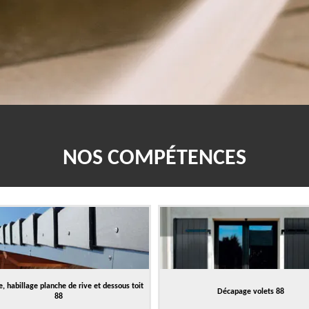
NOS COMPÉTENCES
, habillage planche de rive et dessous toit
Décapage volets 88
88