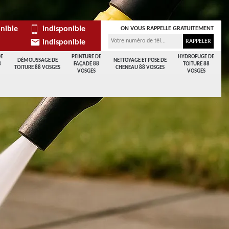
nible
indisponible
ON VOUS RAPPELLE GRATUITEMENT
indisponible
DE
PEINTURE DE
HYDROFUGE DE
DÉMOUSSAGE DE
NETTOYAGE ET POSE DE
8
FAÇADE 88
TOITURE 88
TOITURE 88 VOSGES
CHENEAU 88 VOSGES
VOSGES
VOSGES