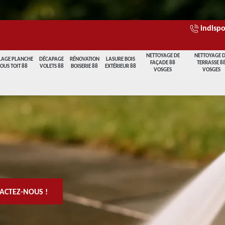
indispo
NETTOYAGE DE
NETTOYAGE 
LAGE PLANCHE
DÉCAPAGE
RÉNOVATION
LASURE BOIS
FAÇADE 88
TERRASSE 8
SOUS TOIT 88
VOLETS 88
BOISERIE 88
EXTÉRIEUR 88
VOSGES
VOSGES
ACTEZ-NOUS !