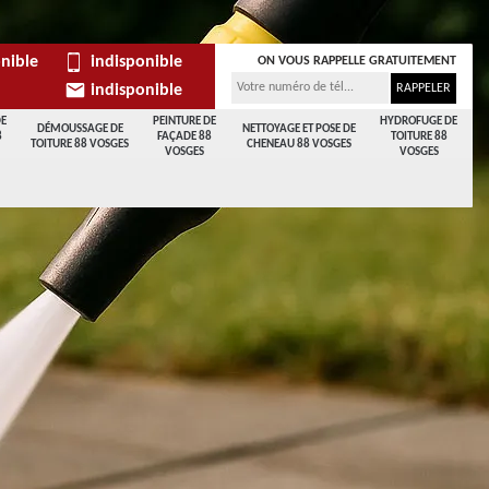
nible
indisponible
ON VOUS RAPPELLE GRATUITEMENT
indisponible
DE
PEINTURE DE
HYDROFUGE DE
DÉMOUSSAGE DE
NETTOYAGE ET POSE DE
8
FAÇADE 88
TOITURE 88
TOITURE 88 VOSGES
CHENEAU 88 VOSGES
VOSGES
VOSGES