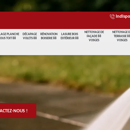
indispo
NETTOYAGE DE
NETTOYAGE 
LAGE PLANCHE
DÉCAPAGE
RÉNOVATION
LASURE BOIS
FAÇADE 88
TERRASSE 8
SOUS TOIT 88
VOLETS 88
BOISERIE 88
EXTÉRIEUR 88
VOSGES
VOSGES
ACTEZ-NOUS !