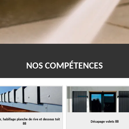
NOS COMPÉTENCES
, habillage planche de rive et dessous toit
Décapage volets 88
88