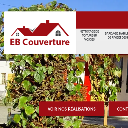
NETTOYAGE DE
BARDAGE, HABIL
TOITURE 88
DE RIVE ET DES
VOSGES
VOIR NOS RÉALISATIONS
CONT