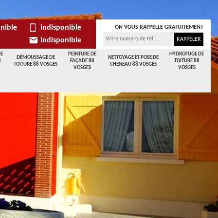
nible
indisponible
ON VOUS RAPPELLE GRATUITEMENT
indisponible
DE
PEINTURE DE
HYDROFUGE DE
DÉMOUSSAGE DE
NETTOYAGE ET POSE DE
8
FAÇADE 88
TOITURE 88
TOITURE 88 VOSGES
CHENEAU 88 VOSGES
VOSGES
VOSGES