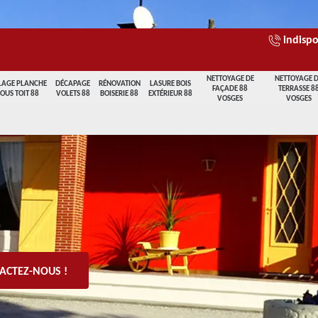
indispo
NETTOYAGE DE
NETTOYAGE 
LAGE PLANCHE
DÉCAPAGE
RÉNOVATION
LASURE BOIS
FAÇADE 88
TERRASSE 8
SOUS TOIT 88
VOLETS 88
BOISERIE 88
EXTÉRIEUR 88
VOSGES
VOSGES
ACTEZ-NOUS !