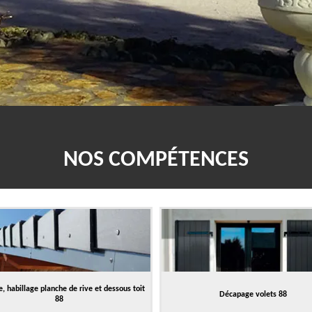
NOS COMPÉTENCES
, habillage planche de rive et dessous toit
Décapage volets 88
88