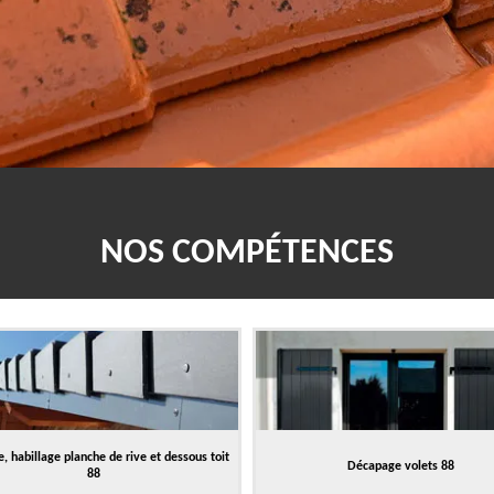
NOS COMPÉTENCES
, habillage planche de rive et dessous toit
Décapage volets 88
88