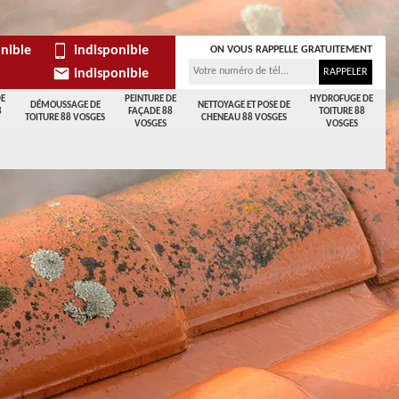
nible
indisponible
ON VOUS RAPPELLE GRATUITEMENT
indisponible
DE
PEINTURE DE
HYDROFUGE DE
DÉMOUSSAGE DE
NETTOYAGE ET POSE DE
8
FAÇADE 88
TOITURE 88
TOITURE 88 VOSGES
CHENEAU 88 VOSGES
VOSGES
VOSGES