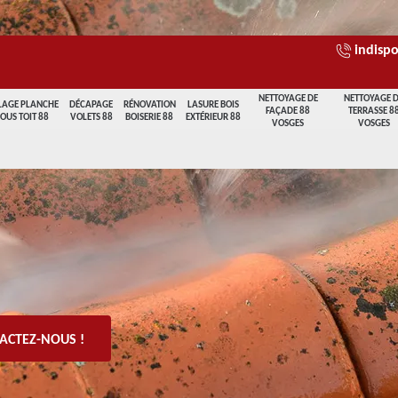
indispo
NETTOYAGE DE
NETTOYAGE 
LAGE PLANCHE
DÉCAPAGE
RÉNOVATION
LASURE BOIS
FAÇADE 88
TERRASSE 8
SOUS TOIT 88
VOLETS 88
BOISERIE 88
EXTÉRIEUR 88
VOSGES
VOSGES
ACTEZ-NOUS !