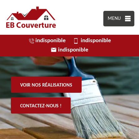
MENU
indisponible
indisponible
indisponible
VOIR NOS RÉALISATIONS
CONTACTEZ-NOUS !