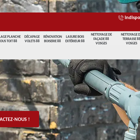
indispo
NETTOYAGE DE
NETTOYAGE 
LAGE PLANCHE
DÉCAPAGE
RÉNOVATION
LASURE BOIS
FAÇADE 88
TERRASSE 8
SOUS TOIT 88
VOLETS 88
BOISERIE 88
EXTÉRIEUR 88
VOSGES
VOSGES
ACTEZ-NOUS !