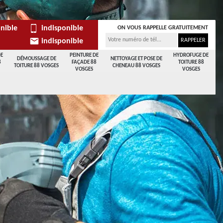
nible
indisponible
ON VOUS RAPPELLE GRATUITEMENT
indisponible
DE
PEINTURE DE
HYDROFUGE DE
DÉMOUSSAGE DE
NETTOYAGE ET POSE DE
8
FAÇADE 88
TOITURE 88
TOITURE 88 VOSGES
CHENEAU 88 VOSGES
VOSGES
VOSGES