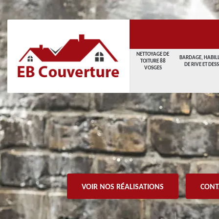
NETTOYAGE DE
BARDAGE, HABIL
TOITURE 88
DE RIVE ET DES
VOSGES
VOIR NOS RÉALISATIONS
CONT