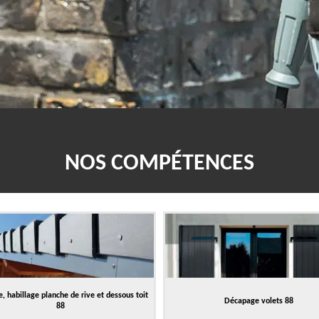
NOS COMPÉTENCES
, habillage planche de rive et dessous toit
Décapage volets 88
88