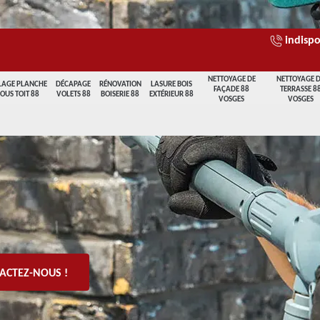
indispo
NETTOYAGE DE
NETTOYAGE 
LAGE PLANCHE
DÉCAPAGE
RÉNOVATION
LASURE BOIS
FAÇADE 88
TERRASSE 8
SOUS TOIT 88
VOLETS 88
BOISERIE 88
EXTÉRIEUR 88
VOSGES
VOSGES
ACTEZ-NOUS !