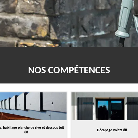
NOS COMPÉTENCES
, habillage planche de rive et dessous toit
Décapage volets 88
88