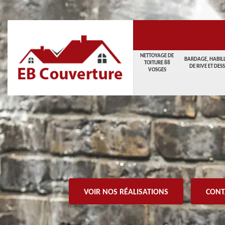
NETTOYAGE DE
BARDAGE, HABIL
TOITURE 88
DE RIVE ET DES
VOSGES
VOIR NOS RÉALISATIONS
CONT