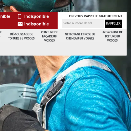
nible
indisponible
ON VOUS RAPPELLE GRATUITEMENT
indisponible
DE
PEINTURE DE
HYDROFUGE DE
DÉMOUSSAGE DE
NETTOYAGE ET POSE DE
8
FAÇADE 88
TOITURE 88
TOITURE 88 VOSGES
CHENEAU 88 VOSGES
VOSGES
VOSGES