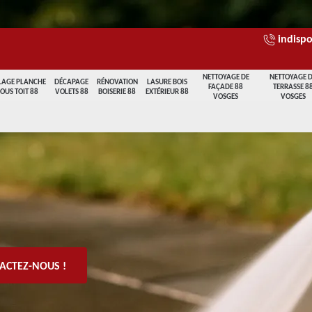
indispo
NETTOYAGE DE
NETTOYAGE 
LAGE PLANCHE
DÉCAPAGE
RÉNOVATION
LASURE BOIS
FAÇADE 88
TERRASSE 8
SOUS TOIT 88
VOLETS 88
BOISERIE 88
EXTÉRIEUR 88
VOSGES
VOSGES
ACTEZ-NOUS !