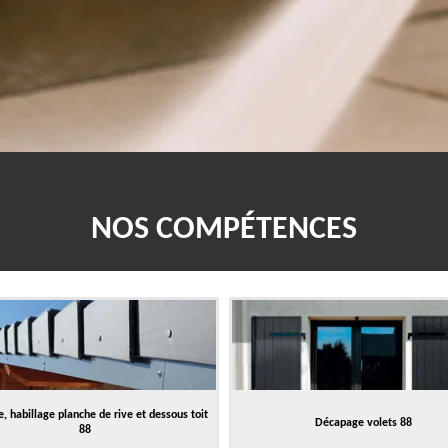
NOS COMPÉTENCES
, habillage planche de rive et dessous toit
Décapage volets 88
88