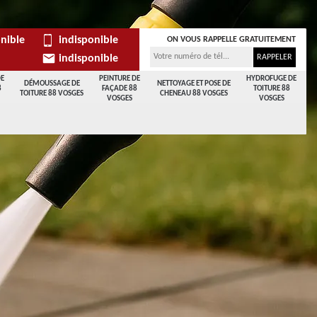
nible
indisponible
ON VOUS RAPPELLE GRATUITEMENT
indisponible
DE
PEINTURE DE
HYDROFUGE DE
DÉMOUSSAGE DE
NETTOYAGE ET POSE DE
8
FAÇADE 88
TOITURE 88
TOITURE 88 VOSGES
CHENEAU 88 VOSGES
VOSGES
VOSGES