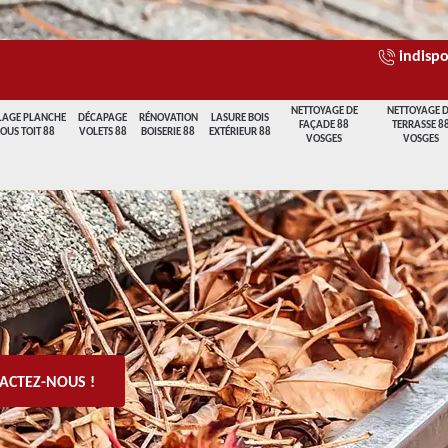
indispo
NETTOYAGE DE
NETTOYAGE 
LAGE PLANCHE
DÉCAPAGE
RÉNOVATION
LASURE BOIS
FAÇADE 88
TERRASSE 8
SOUS TOIT 88
VOLETS 88
BOISERIE 88
EXTÉRIEUR 88
VOSGES
VOSGES
ACTEZ-NOUS !