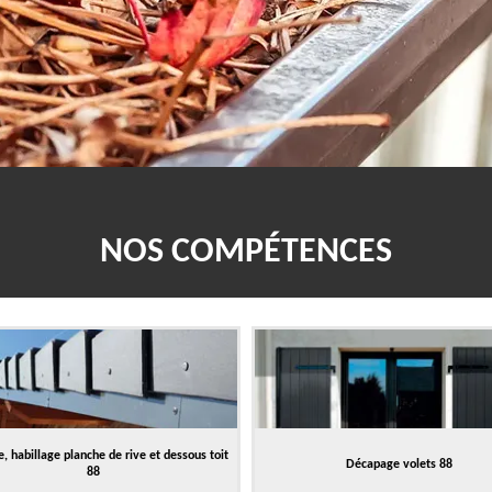
NOS COMPÉTENCES
, habillage planche de rive et dessous toit
Décapage volets 88
88