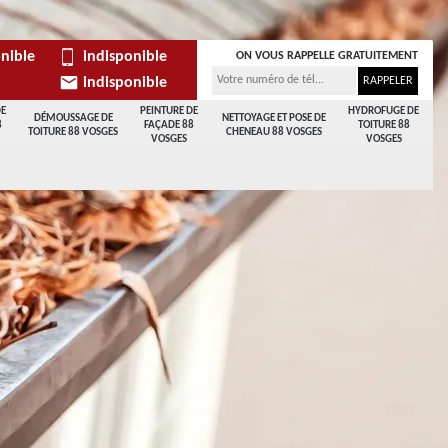
nible
indisponible
ON VOUS RAPPELLE GRATUITEMENT
indisponible
DE
PEINTURE DE
HYDROFUGE DE
DÉMOUSSAGE DE
NETTOYAGE ET POSE DE
8
FAÇADE 88
TOITURE 88
TOITURE 88 VOSGES
CHENEAU 88 VOSGES
VOSGES
VOSGES