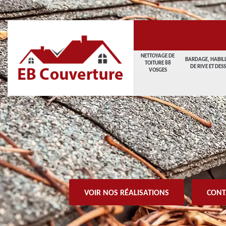
NETTOYAGE DE
BARDAGE, HABIL
TOITURE 88
DE RIVE ET DES
VOSGES
VOIR NOS RÉALISATIONS
CONT