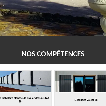
NOS COMPÉTENCES
, habillage planche de rive et dessous toit
Décapage volets 88
88