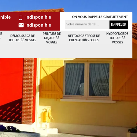
nible
indisponible
ON VOUS RAPPELLE GRATUITEMENT
indisponible
DE
PEINTURE DE
HYDROFUGE DE
DÉMOUSSAGE DE
NETTOYAGE ET POSE DE
8
FAÇADE 88
TOITURE 88
TOITURE 88 VOSGES
CHENEAU 88 VOSGES
VOSGES
VOSGES