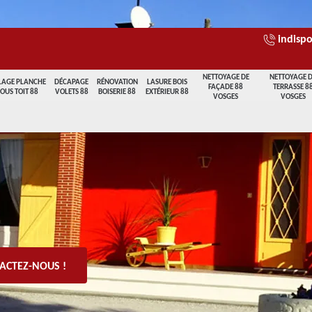
indispo
NETTOYAGE DE
NETTOYAGE 
LAGE PLANCHE
DÉCAPAGE
RÉNOVATION
LASURE BOIS
FAÇADE 88
TERRASSE 8
SOUS TOIT 88
VOLETS 88
BOISERIE 88
EXTÉRIEUR 88
VOSGES
VOSGES
ACTEZ-NOUS !