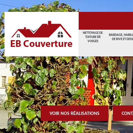
NETTOYAGE DE
BARDAGE, HABIL
TOITURE 88
DE RIVE ET DES
VOSGES
VOIR NOS RÉALISATIONS
CONT