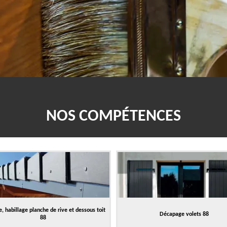
NOS COMPÉTENCES
, habillage planche de rive et dessous toit
Décapage volets 88
88