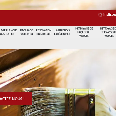
indispo
NETTOYAGE DE
NETTOYAGE 
LAGE PLANCHE
DÉCAPAGE
RÉNOVATION
LASURE BOIS
FAÇADE 88
TERRASSE 8
SOUS TOIT 88
VOLETS 88
BOISERIE 88
EXTÉRIEUR 88
VOSGES
VOSGES
ACTEZ-NOUS !