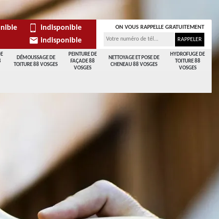
nible
indisponible
ON VOUS RAPPELLE GRATUITEMENT
indisponible
DE
PEINTURE DE
HYDROFUGE DE
DÉMOUSSAGE DE
NETTOYAGE ET POSE DE
8
FAÇADE 88
TOITURE 88
TOITURE 88 VOSGES
CHENEAU 88 VOSGES
VOSGES
VOSGES